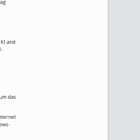
tag
„KI and
I-
 um das
nternet
News-