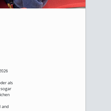
 2026
oder als
n sogar
ichen
I and